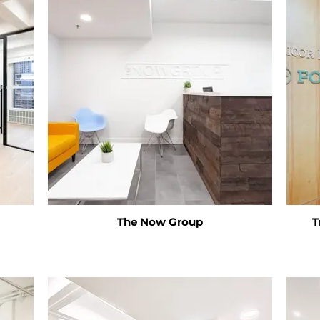
The Now Group
T